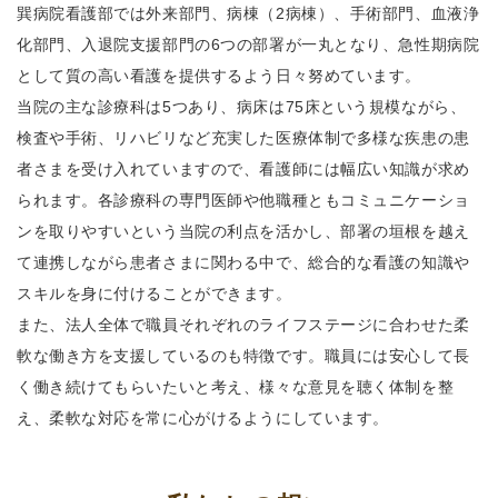
巽病院看護部では外来部門、病棟（2病棟）、手術部門、血液浄
化部門、入退院支援部門の6つの部署が一丸となり、急性期病院
として質の高い看護を提供するよう日々努めています。
当院の主な診療科は5つあり、病床は75床という規模ながら、
検査や手術、リハビリなど充実した医療体制で多様な疾患の患
者さまを受け入れていますので、看護師には幅広い知識が求め
られます。各診療科の専門医師や他職種ともコミュニケーショ
ンを取りやすいという当院の利点を活かし、部署の垣根を越え
て連携しながら患者さまに関わる中で、総合的な看護の知識や
スキルを身に付けることができます。
また、法人全体で職員それぞれのライフステージに合わせた柔
軟な働き方を支援しているのも特徴です。職員には安心して長
く働き続けてもらいたいと考え、様々な意見を聴く体制を整
え、柔軟な対応を常に心がけるようにしています。