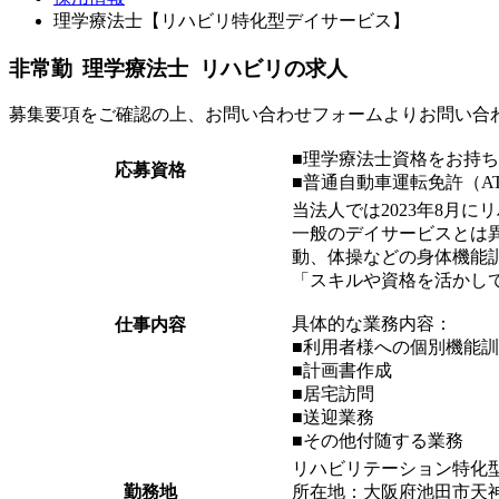
理学療法士【リハビリ特化型デイサービス】
非常勤
理学療法士
リハビリ
の求人
募集要項をご確認の上、お問い合わせフォームよりお問い合
■理学療法士資格をお持
応募資格
■普通自動車運転免許（A
当法人では2023年8月
一般のデイサービスとは
動、体操などの身体機能
「スキルや資格を活かし
具体的な業務内容：
仕事内容
■利用者様への個別機能
■計画書作成
■居宅訪問
■送迎業務
■その他付随する業務
リハビリテーション特化
勤務地
所在地：大阪府池田市天神